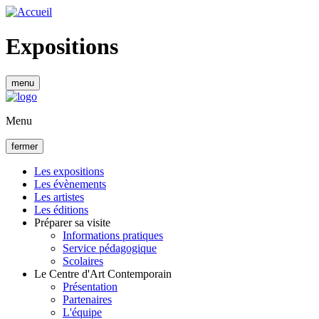
Aller
au
contenu
Expositions
principal
menu
Menu
fermer
Les expositions
Les évènements
Navigation
Les artistes
principale
Les éditions
Préparer sa visite
Informations pratiques
Service pédagogique
Scolaires
Le Centre d'Art Contemporain
Présentation
Partenaires
L'équipe