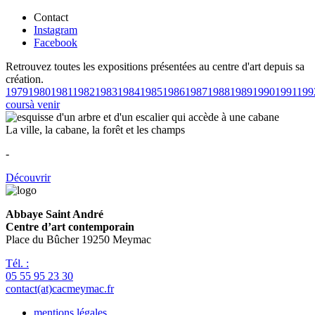
Contact
Instagram
Facebook
Retrouvez toutes les expositions présentées au centre d'art depuis sa
création.
1979
1980
1981
1982
1983
1984
1985
1986
1987
1988
1989
1990
1991
199
cours
à venir
La ville, la cabane, la forêt et les champs
-
Découvrir
Abbaye Saint André
Centre d’art contemporain
Place du Bûcher 19250 Meymac
Tél. :
05 55 95 23 30
contact(at)cacmeymac.fr
mentions légales