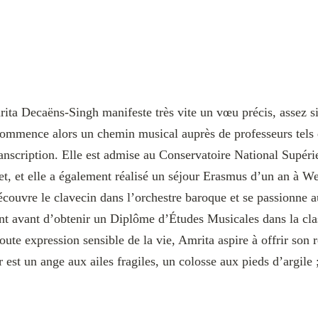
ita Decaëns-Singh manifeste très vite un vœu précis, assez sin
lle commence alors un chemin musical auprès de professeurs te
transcription. Elle est admise au Conservatoire National Supé
t, et elle a également réalisé un séjour Erasmus d’un an à W
ouvre le clavecin dans l’orchestre baroque et se passionne au
int avant d’obtenir un Diplôme d’Études Musicales dans la cl
toute expression sensible de la vie, Amrita aspire à offrir son
est un ange aux ailes fragiles, un colosse aux pieds d’argile ; 