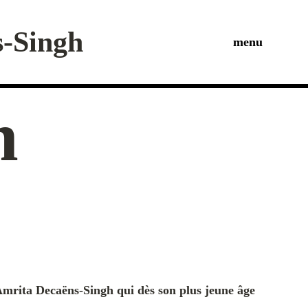
s-Singh
menu
n
 Amrita Decaëns-Singh
qui dès son plus jeune âge