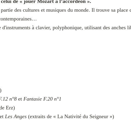
: celui de « jouer Mozart à l’accordéon ».
partie des cultures et musiques du monde. Il trouve sa place da
s, contemporaines…
d'instruments à clavier, polyphonique, utilisant des anches lib
)
F.12 n°8
et
Fantasie F.20 n°1
 de Erz)
et
Les Anges
(extraits de « La Nativité du Seigneur »)