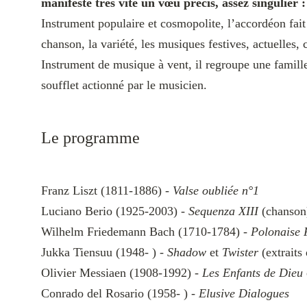
manifeste très vite un vœu précis, assez singulier 
Instrument populaire et cosmopolite, l’accordéon fait 
chanson, la variété, les musiques festives, actuelle
Instrument de musique à vent, il regroupe une famille 
soufflet actionné par le musicien.
Le programme
Franz Liszt (1811-1886) -
Valse oubliée n°1
Luciano Berio (1925-2003) -
Sequenza XIII
(chanson
Wilhelm Friedemann Bach (1710-1784) -
Polonaise 
Jukka Tiensuu (1948- ) -
Shadow
et
Twister
(extraits
Olivier Messiaen (1908-1992) -
Les Enfants de Dieu
Conrado del Rosario (1958- ) -
Elusive Dialogues