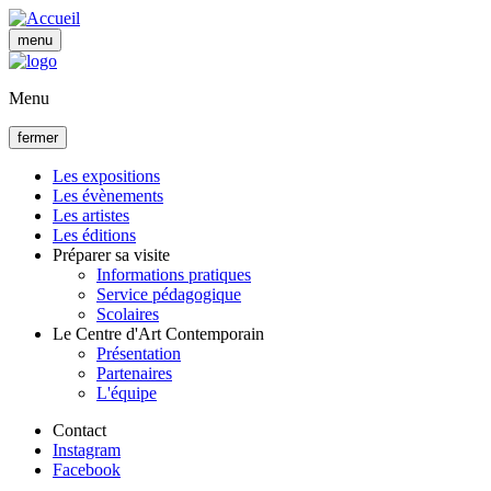
Aller
au
menu
contenu
principal
Menu
fermer
Les expositions
Les évènements
Navigation
Les artistes
principale
Les éditions
Préparer sa visite
Informations pratiques
Service pédagogique
Scolaires
Le Centre d'Art Contemporain
Présentation
Partenaires
L'équipe
Contact
Instagram
Facebook