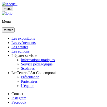
Aller
au
menu
contenu
principal
Menu
fermer
Les expositions
Les évènements
Navigation
Les artistes
principale
Les éditions
Préparer sa visite
Informations pratiques
Service pédagogique
Scolaires
Le Centre d'Art Contemporain
Présentation
Partenaires
L'équipe
Contact
Instagram
Facebook