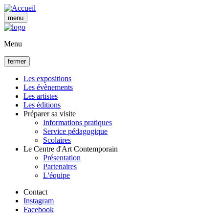
Aller
au
menu
contenu
principal
Menu
fermer
Les expositions
Les évènements
Navigation
Les artistes
principale
Les éditions
Préparer sa visite
Informations pratiques
Service pédagogique
Scolaires
Le Centre d'Art Contemporain
Présentation
Partenaires
L'équipe
Contact
Instagram
Facebook