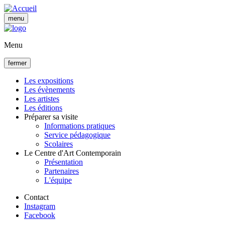
Aller
au
menu
contenu
principal
Menu
fermer
Les expositions
Les évènements
Navigation
Les artistes
principale
Les éditions
Préparer sa visite
Informations pratiques
Service pédagogique
Scolaires
Le Centre d'Art Contemporain
Présentation
Partenaires
L'équipe
Contact
Instagram
Facebook