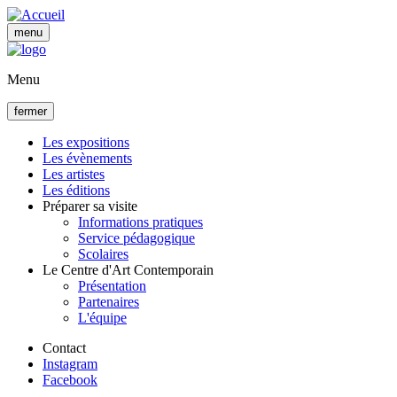
Aller
au
menu
contenu
principal
Menu
fermer
Les expositions
Les évènements
Navigation
Les artistes
principale
Les éditions
Préparer sa visite
Informations pratiques
Service pédagogique
Scolaires
Le Centre d'Art Contemporain
Présentation
Partenaires
L'équipe
Contact
Instagram
Facebook