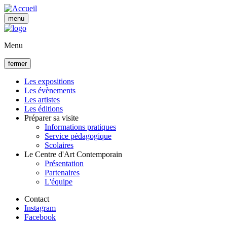
Aller
au
menu
contenu
principal
Menu
fermer
Les expositions
Les évènements
Navigation
Les artistes
principale
Les éditions
Préparer sa visite
Informations pratiques
Service pédagogique
Scolaires
Le Centre d'Art Contemporain
Présentation
Partenaires
L'équipe
Contact
Instagram
Facebook