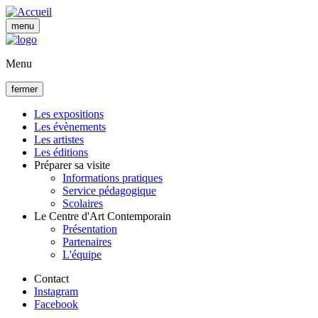
Aller
au
menu
contenu
principal
Menu
fermer
Les expositions
Les évènements
Navigation
Les artistes
principale
Les éditions
Préparer sa visite
Informations pratiques
Service pédagogique
Scolaires
Le Centre d'Art Contemporain
Présentation
Partenaires
L'équipe
Contact
Instagram
Facebook